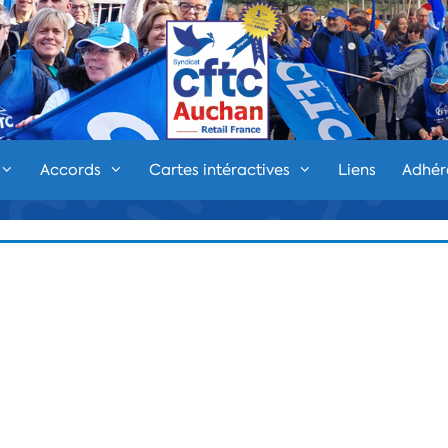
Accords
Cartes intéractives
Liens
Adhér