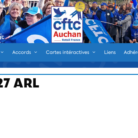
Accords
Cartes intéractives
Liens
Adhér
27 ARL