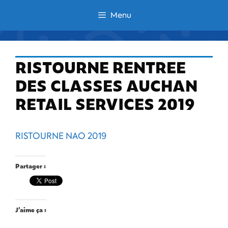
Aller
Menu
au
contenu
RISTOURNE RENTREE
DES CLASSES AUCHAN
RETAIL SERVICES 2019
RISTOURNE NAO 2019
Partager :
J’aime ça :