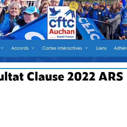
Accords
Cartes intéractives
Liens
Adhér
ltat Clause 2022 ARS