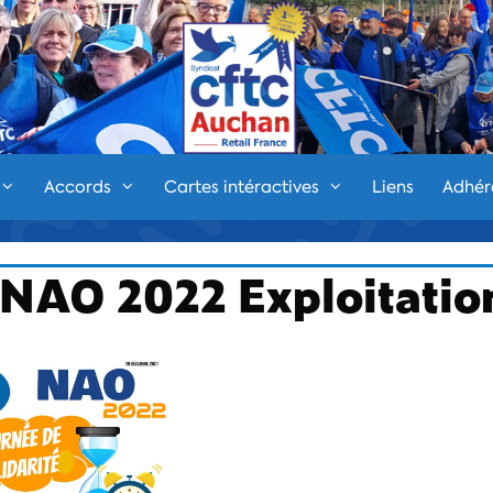
Accords
Cartes intéractives
Liens
Adhér
é NAO 2022 Exploitatio