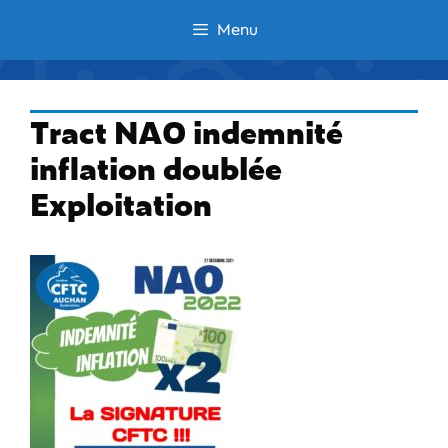
Aller
Menu
au
contenu
Tract NAO indemnité
inflation doublée
Exploitation