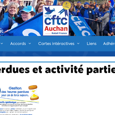
Accords
Cartes intéractives
Liens
Adhér
dues et activité partie