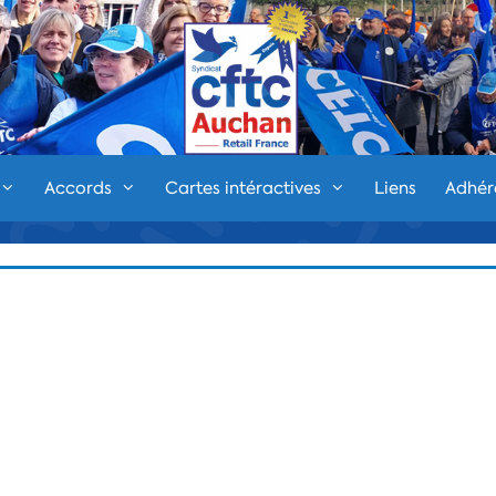
Accords
Cartes intéractives
Liens
Adhér