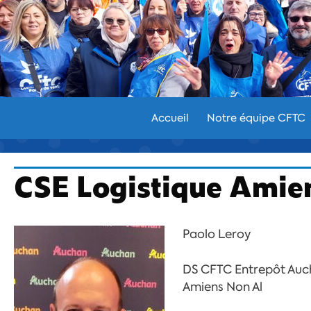
Aller
au
contenu
Accueil
Notre équipe CFTC
CSE Logistique Amie
Paolo Leroy
DS CFTC Entrepôt Auch
Amiens Non Al