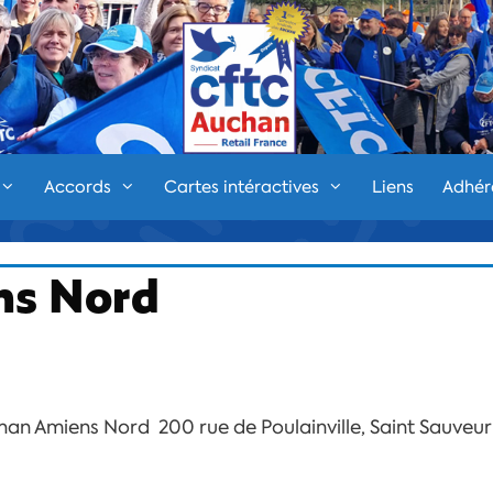
Accords
Cartes intéractives
Liens
Adhér
ns Nord
an Amiens Nord 200 rue de Poulainville, Saint Sauveur