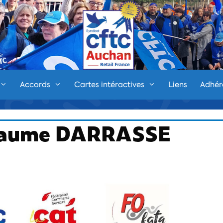
Accords
Cartes intéractives
Liens
Adhér
illaume DARRASSE