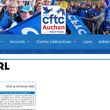
Accords
Cartes intéractives
Liens
Adhér
RL