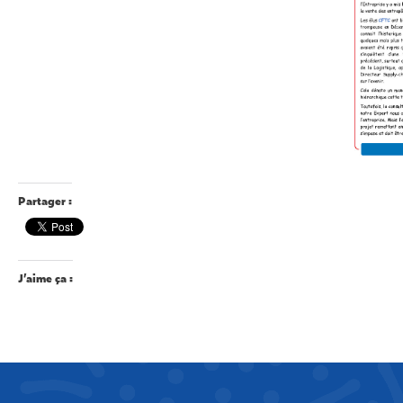
Partager :
J’aime ça :