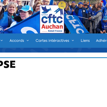
Accords
Cartes intéractives
Liens
Adhér
 PSE