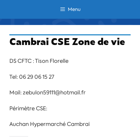
Aller
Menu
au
contenu
Cambrai CSE Zone de vie
DS CFTC : Tison Florelle
Tel:
06 29 06 15 27
Mail:
zebulon59111@hotmail.fr
Périmètre CSE:
Auchan Hypermarché Cambrai