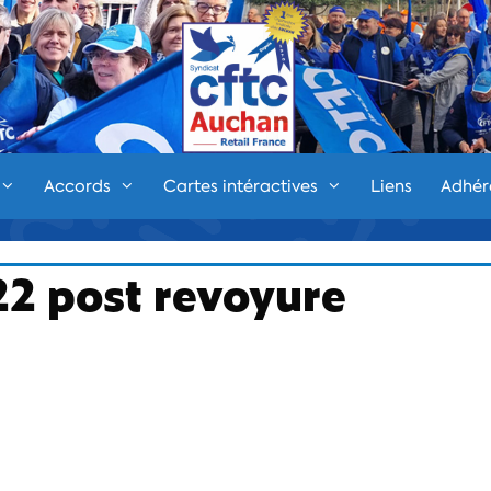
Accords
Cartes intéractives
Liens
Adhér
2 post revoyure