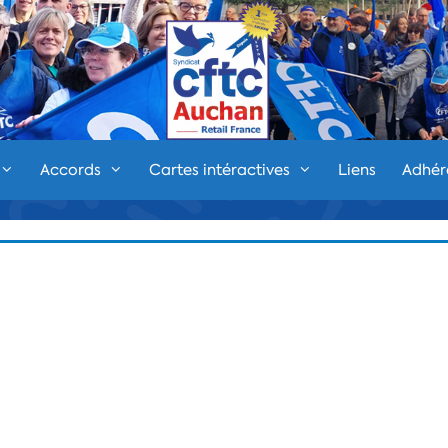
Accords
Cartes intéractives
Liens
Adhér