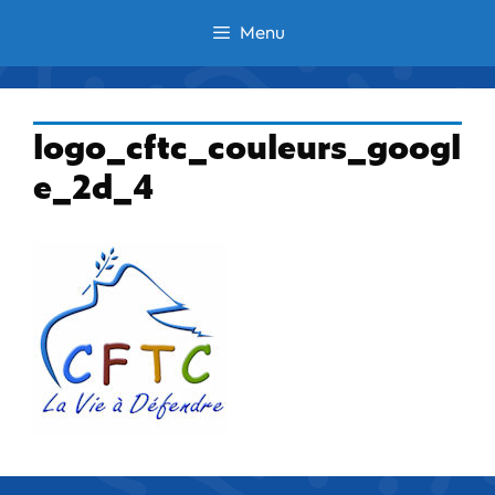
Aller
Menu
au
contenu
logo_cftc_couleurs_googl
e_2d_4