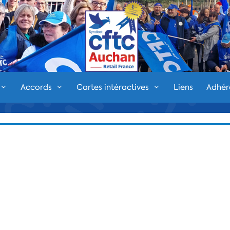
Accords
Cartes intéractives
Liens
Adhér