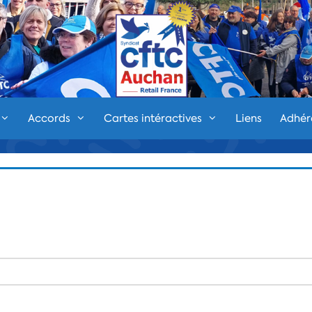
Accords
Cartes intéractives
Liens
Adhér